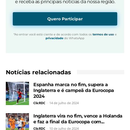
e receba as principais notícias da nossa região.
Quero Participar
*Ao entrar você está ciente e de acordo com todos os
termos de uso
e
privacidade
do WhatsApp
Notícias relacionadas
Espanha marca no fim, supera a
Inglaterra e é campeã da Eurocopa
2024
ClicRDC
-
14 de julho de 2024
Inglaterra vira no fim, vence a Holanda
e faz a final da Eurocopa com...
ClicRDC
-
10 de julho de 2024