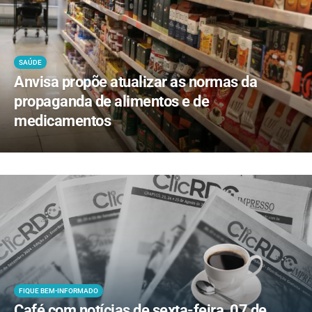
SAÚDE
Anvisa propõe atualizar as normas da
propaganda de alimentos e de
medicamentos
FIQUE BEM-INFORMADO
Café com notícias de sexta-feira, 07 de