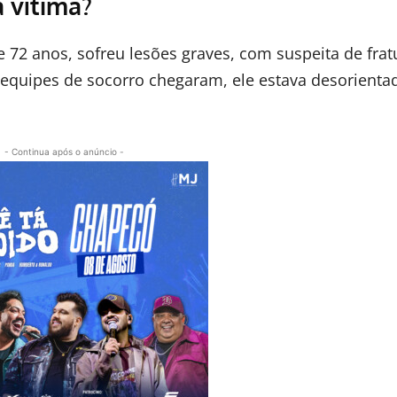
a vítima?
 72 anos, sofreu lesões graves, com suspeita de frat
equipes de socorro chegaram, ele estava desorienta
- Continua após o anúncio -