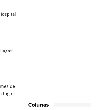
Hospital
rmações
rimes de
a fugir
Colunas