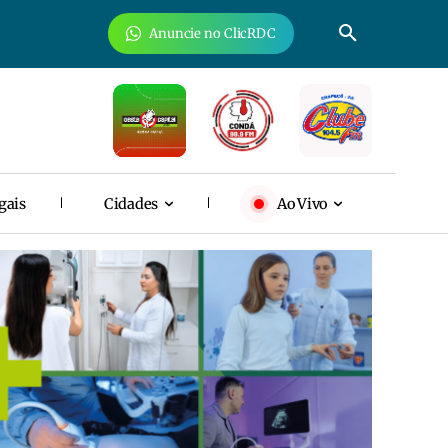
Anuncie no ClicRDC
gais
Cidades
Ao Vivo