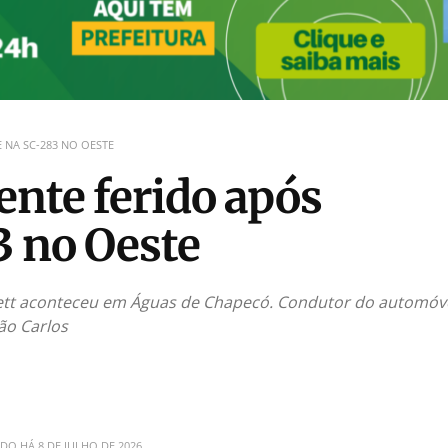
 NA SC-283 NO OESTE
ente ferido após
3 no Oeste
ett aconteceu em Águas de Chapecó. Condutor do automóve
ão Carlos
ADO HÁ
8 DE JULHO DE 2026