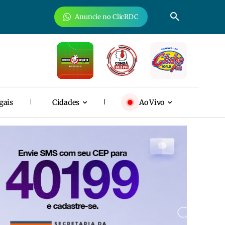
Anuncie no ClicRDC
gais
Cidades
Ao Vivo