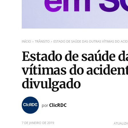
INÍCIO
TRÂNSITO
ESTADO DE SAÚDE DAS OUTRAS VÍTIMAS DO ACI
Estado de saúde d
vítimas do aciden
divulgado
ClicRDC
por
7 DE JANEIRO DE 2019
ATUALIZ