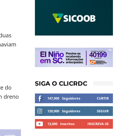
 duas
 haviam
SIGA O CLICRDC
te do
um dreno
147,000
Seguidores
CURTIR
120,000
Seguidores
SEGUIR
13,000
Inscritos
INSCREVA-SE