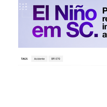
TAGS
Acidente
BR 070