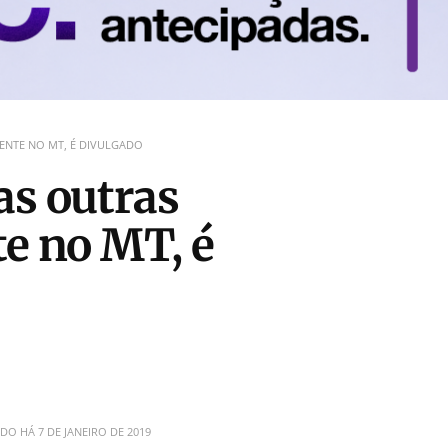
DENTE NO MT, É DIVULGADO
as outras
te no MT, é
ADO HÁ
7 DE JANEIRO DE 2019