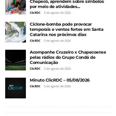
Chapecó, aprendem sobre símbolos
por meio de atividades...
ClicRDC
-
5 de agosto de 2026
Ciclone-bomba pode provocar
temporais e ventos fortes em Santa
Catarina nos próximos dias
ClicRDC
-
5 de agosto de 2026
Acompanhe Cruzeiro x Chapecoense
pelas rádios do Grupo Condá de
Comunicação
ClicRDC
-
5 de agosto de 2026
Minuto ClicRDC – 05/08/2026
ClicRDC
-
5 de agosto de 2026