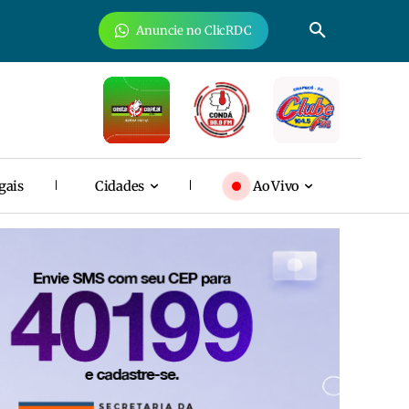
Anuncie no ClicRDC
gais
Cidades
Ao Vivo