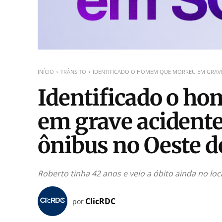
INÍCIO
TRÂNSITO
IDENTIFICADO O HOMEM QUE MORREU EM GRAVE 
Identificado o h
em grave acidente 
ônibus no Oeste d
Roberto tinha 42 anos e veio a óbito ainda no loc
ClicRDC
por