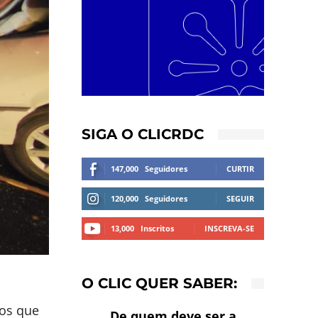
SIGA O CLICRDC
147,000
Seguidores
CURTIR
120,000
Seguidores
SEGUIR
13,000
Inscritos
INSCREVA-SE
O CLIC QUER SABER:
nos que
De quem deve ser a