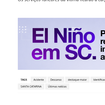
TAGS
Acidente
Descanso
destaque-maior
Identific
SANTA CATARINA
Últimas notícias