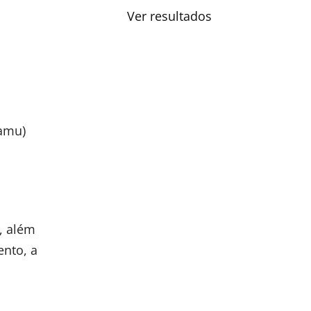
Ver resultados
Samu)
a, além
ento, a