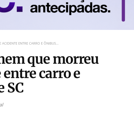
ACIDENTE ENTRE CARRO E ÔNIBUS...
omem que morreu
entre carro e
e SC
al