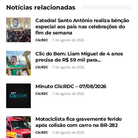
Notícias relacionadas
Catedral Santo Antônio realiza bênção
especial aos pais nas celebrações do
fim de semana
ClicRDC
-
7 de agosto de 2026
Clic do Bem: Liam Miguel de 4 anos
precisa de R$ 59 mil para...
ClicRDC
-
7 de agosto de 2026
Minuto ClicRDC – 07/08/2026
ClicRDC
-
7 de agosto de 2026
Motociclista fica gravemente ferido
após colisão com carro na BR-282
ClicRDC
-
7 de agosto de 2026