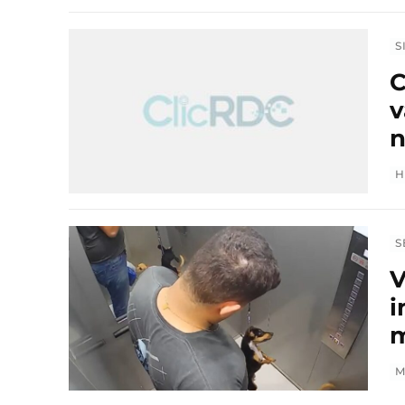
S
C
v
n
H
S
V
i
m
M