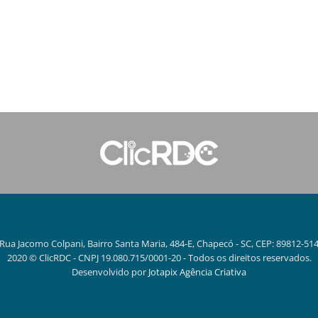
Rua Jacomo Colpani, Bairro Santa Maria, 484-E, Chapecó - SC, CEP: 89812-51
2020 © ClicRDC - CNPJ 19.080.715/0001-20 - Todos os direitos reservados.
Desenvolvido por
Jotapix Agência Criativa