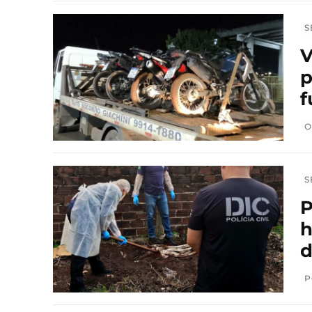
S
V
p
f
O
S
P
h
d
P