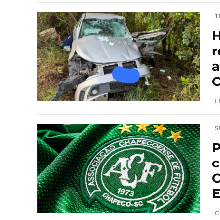
T
H
r
a
C
L
S
P
c
C
E
C