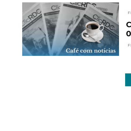
F
C
0
F