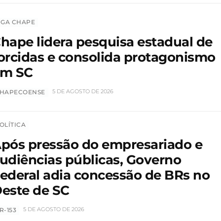
IGA CHAPE
hape lidera pesquisa estadual de
orcidas e consolida protagonismo
em SC
5 DE AGOSTO DE 2026
HAPECOENSE
OLÍTICA
pós pressão do empresariado e
udiências públicas, Governo
ederal adia concessão de BRs no
este de SC
5 DE AGOSTO DE 2026
R-153