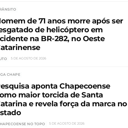
RÂNSITO
omem de 71 anos morre após ser
esgatado de helicóptero em
cidente na BR-282, no Oeste
atarinense
5 DE AGOSTO DE 2026
UTO
IGA CHAPE
esquisa aponta Chapecoense
omo maior torcida de Santa
atarina e revela força da marca no
stado
5 DE AGOSTO DE 2026
HAPECOENSE NO TOPO