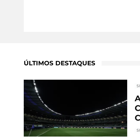
ÚLTIMOS DESTAQUES
S
A
C
C
S