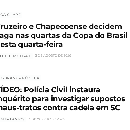
IGA CHAPE
ruzeiro e Chapecoense decidem
aga nas quartas da Copa do Brasil
esta quarta-feira
5 DE AGOSTO DE 2026
OJE TEM CHAPE
EGURANÇA PÚBLICA
ÍDEO: Polícia Civil instaura
nquérito para investigar supostos
aus-tratos contra cadela em SC
5 DE AGOSTO DE 2026
AUS-TRATOS