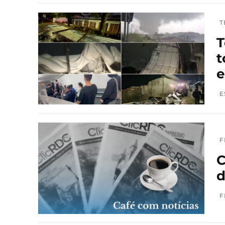
T
T
t
e
E
F
C
d
F