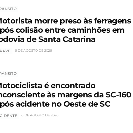
RÂNSITO
otorista morre preso às ferragens
pós colisão entre caminhões em
odovia de Santa Catarina
6 DE AGOSTO DE 2026
RAVE
RÂNSITO
otociclista é encontrado
nconsciente às margens da SC-160
pós acidente no Oeste de SC
6 DE AGOSTO DE 2026
CIDENTE