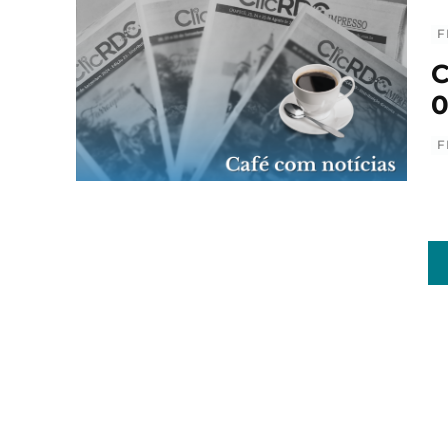
F
C
0
F