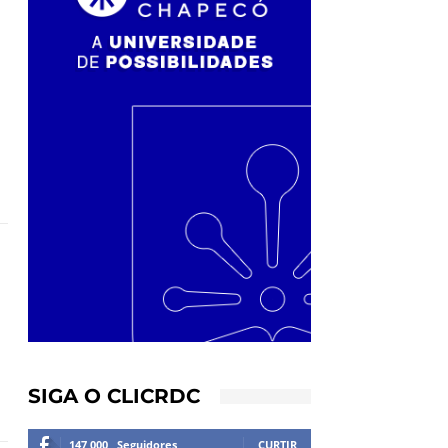
l
SIGA O CLICRDC
147,000
Seguidores
CURTIR