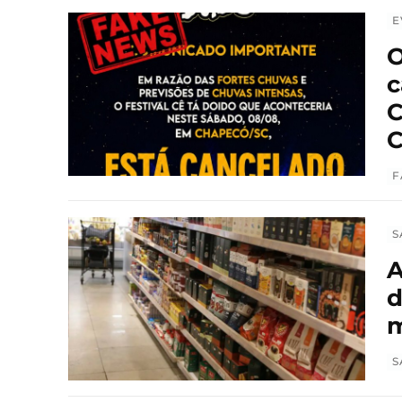
E
O
c
C
C
F
S
A
d
m
S