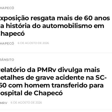
HAPECÓ
xposição resgata mais de 60 anos
a história do automobilismo em
hapecó
6 DE AGOSTO DE 2026
HAPECÓ
RÂNSITO
elatório da PMRv divulga mais
etalhes de grave acidente na SC-
60 com homem transferido para
ospital de Chapecó
6 DE AGOSTO DE 2026
MRV