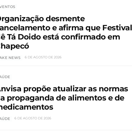
VENTOS
rganização desmente
ancelamento e afirma que Festiva
ê Tá Doido está confirmado em
hapecó
6 DE AGOSTO DE 2026
AKE NEWS
AÚDE
nvisa propõe atualizar as normas
a propaganda de alimentos e de
edicamentos
6 DE AGOSTO DE 2026
AÚDE