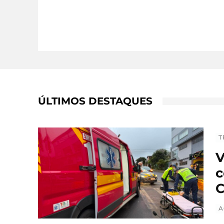
ÚLTIMOS DESTAQUES
T
V
c
C
A