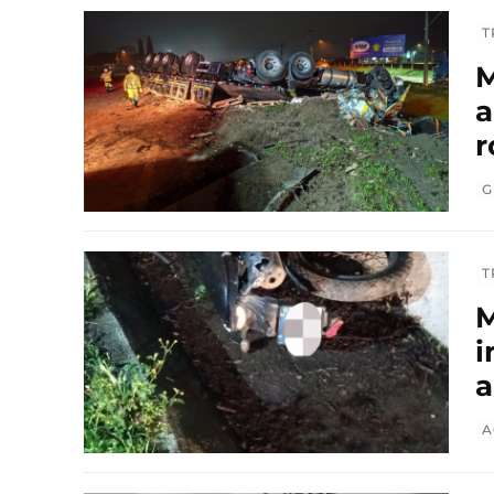
T
M
a
r
G
T
M
i
a
A