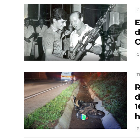
C
E
d
C
C
T
R
d
1
h
P