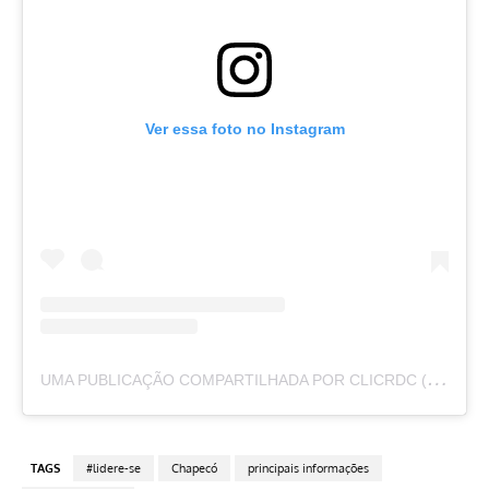
Ver essa foto no Instagram
U
MA PUBLICAÇÃO COMPARTILHADA POR CLICRDC (@CLICRDC)
TAGS
#lidere-se
Chapecó
principais informações