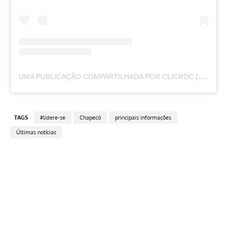
U
MA PUBLICAÇÃO COMPARTILHADA POR CLICRDC (@CLICRDC)
TAGS
#lidere-se
Chapecó
principais informações
Últimas notícias