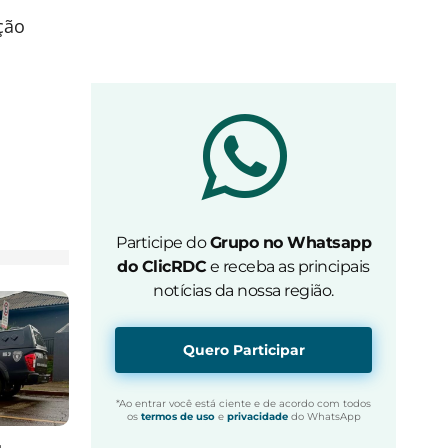
ção
Participe do
Grupo no Whatsapp
do ClicRDC
e receba as principais
notícias da nossa região.
Quero Participar
*Ao entrar você está ciente e de acordo com todos
os
termos de uso
e
privacidade
do WhatsApp