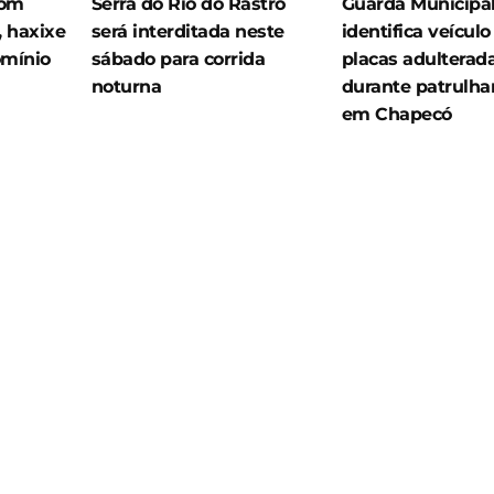
com
Serra do Rio do Rastro
Guarda Municipa
 haxixe
será interditada neste
identifica veícul
omínio
sábado para corrida
placas adulterad
noturna
durante patrulh
em Chapecó