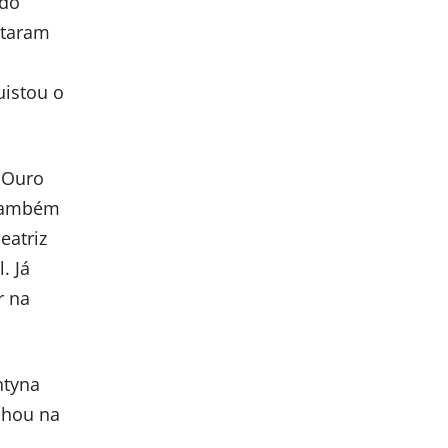
 do
staram
uistou o
e Ouro
 também
eatriz
. Já
r na
ntyna
lhou na