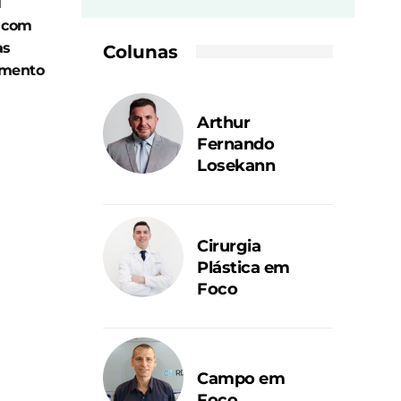
l
o com
as
Colunas
amento
Arthur
Fernando
Losekann
Cirurgia
Plástica em
Foco
Campo em
Foco