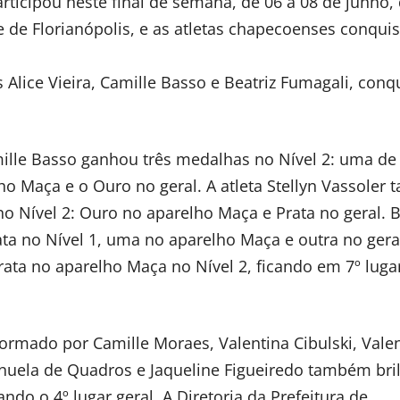
rticipou neste final de semana, de 06 a 08 de junho,
de de Florianópolis, e as atletas chapecoenses conqui
s Alice Vieira, Camille Basso e Beatriz Fumagali, conq
amille Basso ganhou três medalhas no Nível 2: uma d
o Maça e o Ouro no geral. A atleta Stellyn Vassoler
 Nível 2: Ouro no aparelho Maça e Prata no geral. B
a no Nível 1, uma no aparelho Maça e outra no geral
ta no aparelho Maça no Nível 2, ficando em 7º luga
formado por Camille Moraes, Valentina Cibulski, Vale
anuela de Quadros e Jaqueline Figueiredo também bri
do o 4º lugar geral. A Diretoria da Prefeitura de