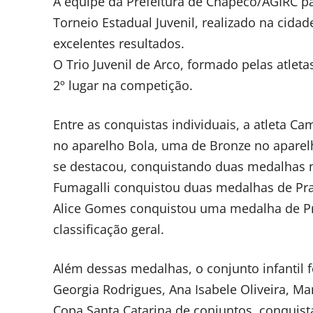
A equipe da Prefeitura de Chapecó/AGIRC pa
Torneio Estadual Juvenil, realizado na cida
excelentes resultados.
O Trio Juvenil de Arco, formado pelas atleta
2º lugar na competição.
Entre as conquistas individuais, a atleta C
no aparelho Bola, uma de Bronze no aparelh
se destacou, conquistando duas medalhas no
Fumagalli conquistou duas medalhas de Prat
Alice Gomes conquistou uma medalha de Pra
classificação geral.
Além dessas medalhas, o conjunto infantil 
Georgia Rodrigues, Ana Isabele Oliveira, M
Copa Santa Catarina de conjuntos, conquistan