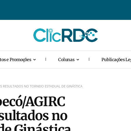
tos e Promoções
Colunas
Publicações Le
S RESULTADOS NO TORNEIO ESTADUAL DE GINÁSTICA
apecó/AGIRC
sultados no
de Ginástica