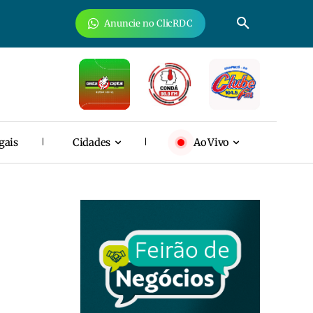
Anuncie no ClicRDC
gais
Cidades
Ao Vivo