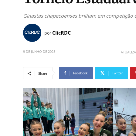
Ginastas chapecoenses brilham em competição e
ClicRDC
por
9 DE JUNHO DE 2025
ATUALIZ
Facebook
Twitter
Share