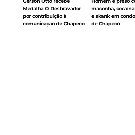
Gerson Otto recebe
Homem é preso 
Medalha O Desbravador
maconha, cocaína,
por contribuição à
e skank em cond
comunicação de Chapecó
de Chapecó