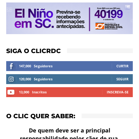
SIGA O CLICRDC
147,000
Seguidores
CURTIR
120,000
Seguidores
SEGUIR
13,000
Inscritos
INSCREVA-SE
O CLIC QUER SABER:
De quem deve ser a principal
responsabilidade pelos cães de rua,