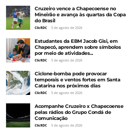
Cruzeiro vence a Chapecoense no
Mineirão e avança às quartas da Copa
do Brasil
ClicRDC
-
5 de agosto de 2026
Estudantes da EBM Jacob Gisi, em
Chapecó, aprendem sobre símbolos
por meio de atividades...
ClicRDC
-
5 de agosto de 2026
Ciclone-bomba pode provocar
temporais e ventos fortes em Santa
Catarina nos próximos dias
ClicRDC
-
5 de agosto de 2026
Acompanhe Cruzeiro x Chapecoense
pelas rádios do Grupo Condá de
Comunicação
ClicRDC
-
5 de agosto de 2026