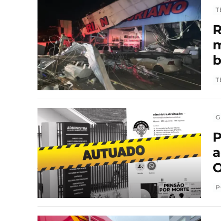
T
R
m
T
G
P
a
O
P