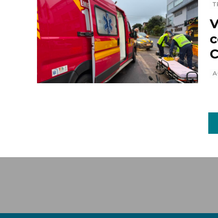
T
V
c
C
A