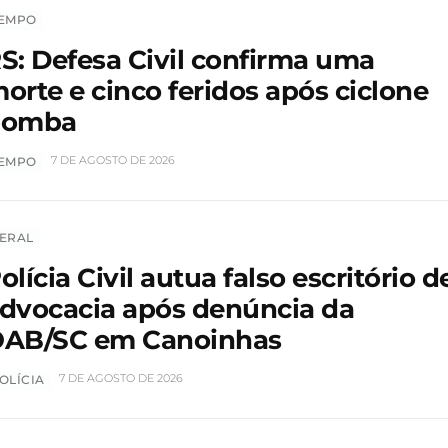
EMPO
S: Defesa Civil confirma uma
orte e cinco feridos após ciclone
bomba
7 DE AGOSTO DE 2026
EMPO
ERAL
olícia Civil autua falso escritório d
dvocacia após denúncia da
AB/SC em Canoinhas
7 DE AGOSTO DE 2026
OLÍCIA