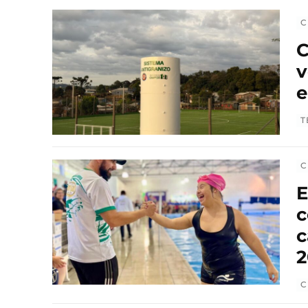
C
C
v
e
T
C
E
c
c
2
C