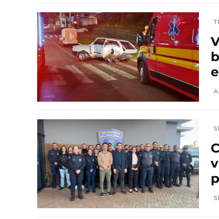
T
V
b
e
A
S
C
v
p
S