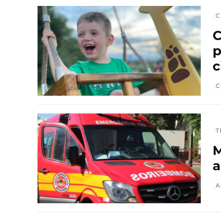
C
C
p
c
C
T
M
a
A