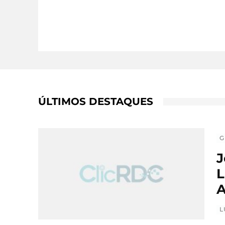
ÚLTIMOS DESTAQUES
G
J
L
A
L