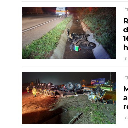
T
R
d
1
h
P
T
M
a
r
G