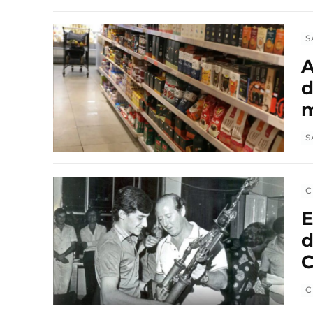
S
A
d
m
S
C
E
d
C
C