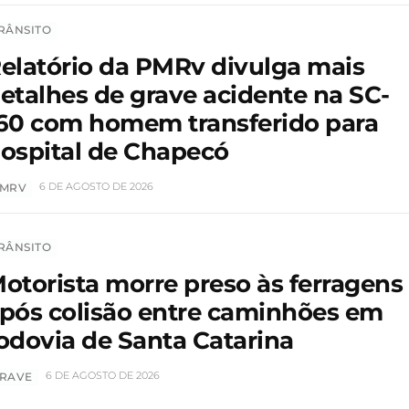
RÂNSITO
elatório da PMRv divulga mais
etalhes de grave acidente na SC-
60 com homem transferido para
ospital de Chapecó
6 DE AGOSTO DE 2026
MRV
RÂNSITO
otorista morre preso às ferragens
pós colisão entre caminhões em
odovia de Santa Catarina
6 DE AGOSTO DE 2026
RAVE