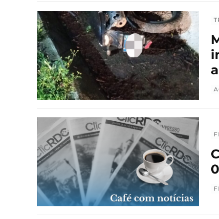
T
M
i
a
A
F
C
0
F