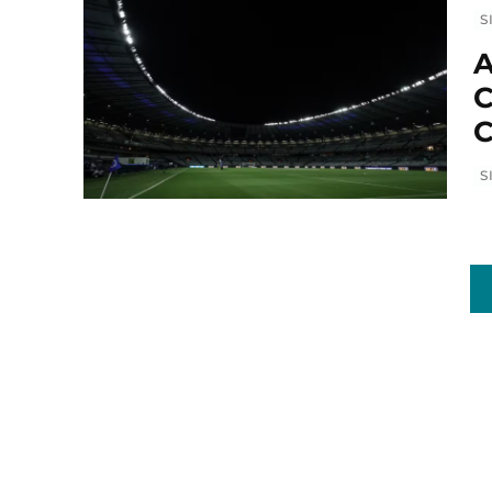
S
A
C
C
S