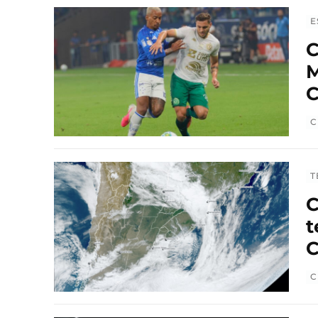
E
C
M
C
C
T
C
t
C
C