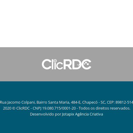
Rua Jacomo Colpani, Bairro Santa Maria, 484-E, Chapecó - SC, CEP: 89812-51
2020 © ClicRDC - CNPJ 19.080.715/0001-20 - Todos os direitos reservados.
Desenvolvido por
Jotapix Agência Criativa