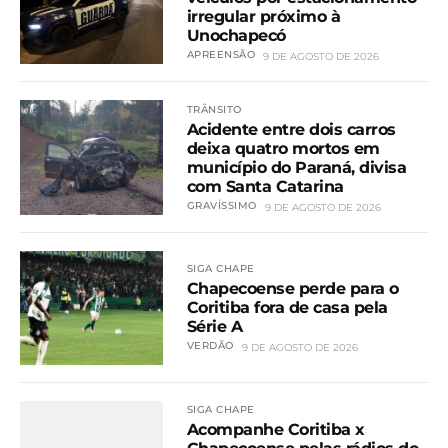
irregular próximo à
Unochapecó
APREENSÃO
9 DE AGOSTO DE 2026
TRÂNSITO
Acidente entre dois carros
deixa quatro mortos em
município do Paraná, divisa
com Santa Catarina
GRAVÍSSIMO
9 DE AGOSTO DE 2026
SIGA CHAPE
Chapecoense perde para o
Coritiba fora de casa pela
Série A
VERDÃO
9 DE AGOSTO DE 2026
SIGA CHAPE
Acompanhe Coritiba x