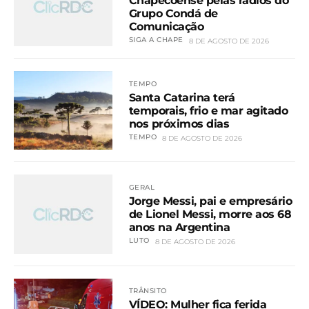
Chapecoense pelas rádios do
Grupo Condá de
Comunicação
SIGA A CHAPE
8 DE AGOSTO DE 2026
TEMPO
Santa Catarina terá
temporais, frio e mar agitado
nos próximos dias
TEMPO
8 DE AGOSTO DE 2026
GERAL
Jorge Messi, pai e empresário
de Lionel Messi, morre aos 68
anos na Argentina
LUTO
8 DE AGOSTO DE 2026
TRÂNSITO
VÍDEO: Mulher fica ferida