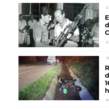
C
E
d
C
C
T
R
d
1
h
P