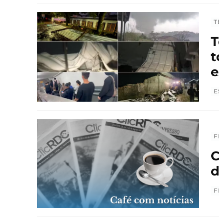
T
T
t
e
E
F
C
d
F