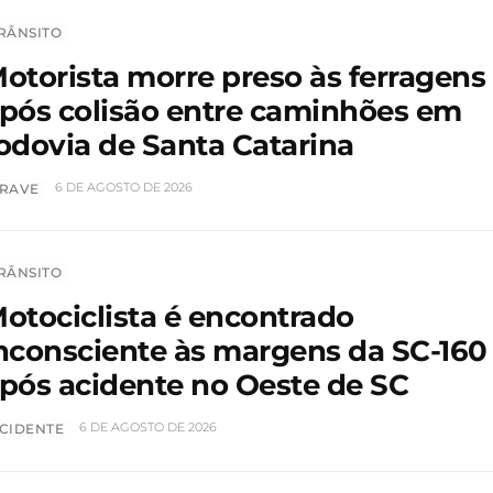
RÂNSITO
otorista morre preso às ferragens
pós colisão entre caminhões em
odovia de Santa Catarina
6 DE AGOSTO DE 2026
RAVE
RÂNSITO
otociclista é encontrado
nconsciente às margens da SC-160
pós acidente no Oeste de SC
6 DE AGOSTO DE 2026
CIDENTE