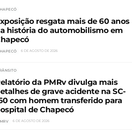
HAPECÓ
xposição resgata mais de 60 anos
a história do automobilismo em
hapecó
6 DE AGOSTO DE 2026
HAPECÓ
RÂNSITO
elatório da PMRv divulga mais
etalhes de grave acidente na SC-
60 com homem transferido para
ospital de Chapecó
6 DE AGOSTO DE 2026
MRV