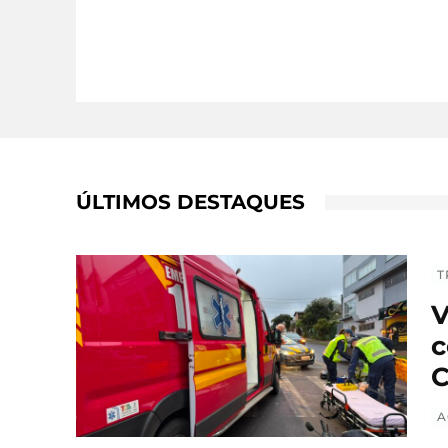
ÚLTIMOS DESTAQUES
T
V
c
C
A