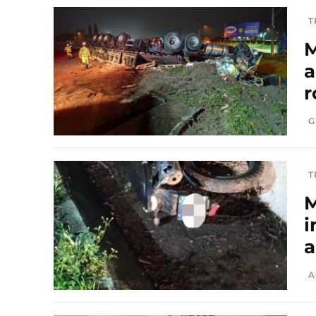
T
M
a
r
G
T
M
i
a
A