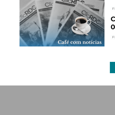
F
C
0
F