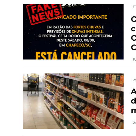
E
O
c
C
C
F
S
A
d
m
S