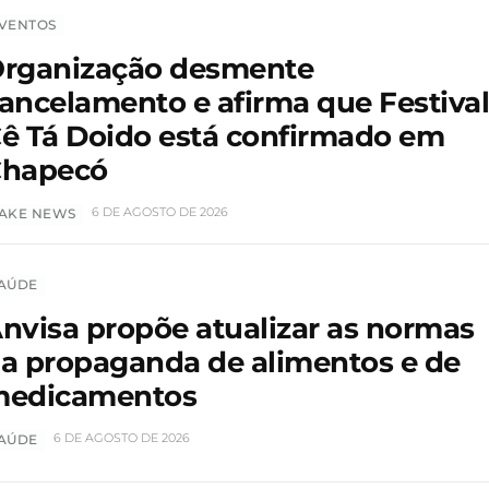
VENTOS
rganização desmente
ancelamento e afirma que Festiva
ê Tá Doido está confirmado em
hapecó
6 DE AGOSTO DE 2026
AKE NEWS
AÚDE
nvisa propõe atualizar as normas
a propaganda de alimentos e de
edicamentos
6 DE AGOSTO DE 2026
AÚDE