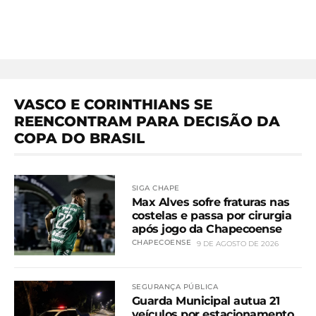
VASCO E CORINTHIANS SE
REENCONTRAM PARA DECISÃO DA
COPA DO BRASIL
SIGA CHAPE
Max Alves sofre fraturas nas
costelas e passa por cirurgia
após jogo da Chapecoense
CHAPECOENSE
9 DE AGOSTO DE 2026
SEGURANÇA PÚBLICA
Guarda Municipal autua 21
veículos por estacionamento