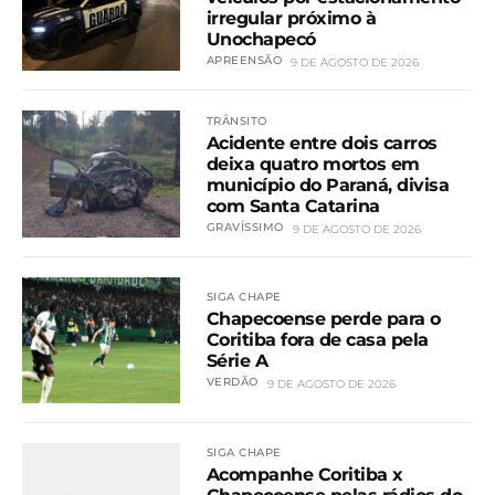
irregular próximo à
Unochapecó
APREENSÃO
9 DE AGOSTO DE 2026
TRÂNSITO
Acidente entre dois carros
deixa quatro mortos em
município do Paraná, divisa
com Santa Catarina
GRAVÍSSIMO
9 DE AGOSTO DE 2026
SIGA CHAPE
Chapecoense perde para o
Coritiba fora de casa pela
Série A
VERDÃO
9 DE AGOSTO DE 2026
SIGA CHAPE
Acompanhe Coritiba x