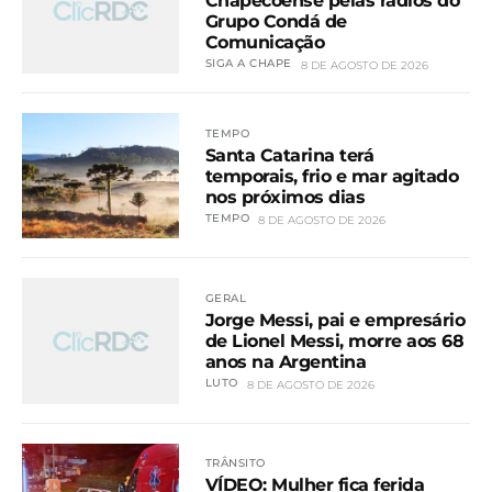
Chapecoense pelas rádios do
Grupo Condá de
Comunicação
SIGA A CHAPE
8 DE AGOSTO DE 2026
TEMPO
Santa Catarina terá
temporais, frio e mar agitado
nos próximos dias
TEMPO
8 DE AGOSTO DE 2026
GERAL
Jorge Messi, pai e empresário
de Lionel Messi, morre aos 68
anos na Argentina
LUTO
8 DE AGOSTO DE 2026
TRÂNSITO
VÍDEO: Mulher fica ferida