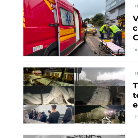
T
V
c
C
A
T
T
t
e
E