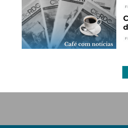
F
C
d
F