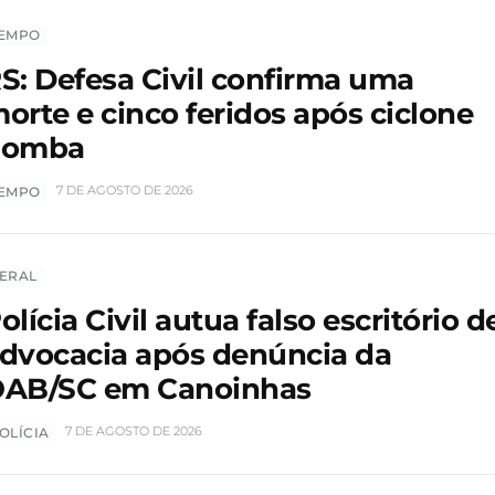
EMPO
S: Defesa Civil confirma uma
orte e cinco feridos após ciclone
bomba
7 DE AGOSTO DE 2026
EMPO
ERAL
olícia Civil autua falso escritório d
dvocacia após denúncia da
AB/SC em Canoinhas
7 DE AGOSTO DE 2026
OLÍCIA