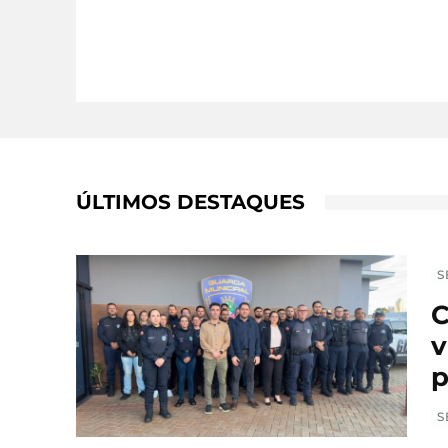
ÚLTIMOS DESTAQUES
S
C
v
p
S