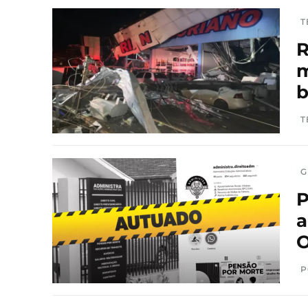
T
R
m
T
G
P
a
O
P