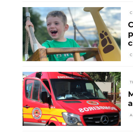
C
C
p
c
C
T
M
a
A