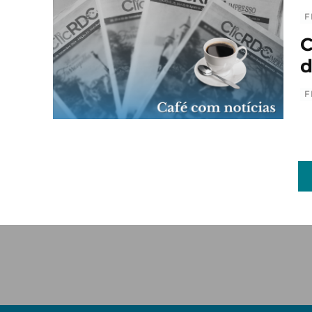
F
C
d
F