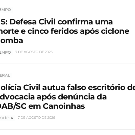
EMPO
S: Defesa Civil confirma uma
orte e cinco feridos após ciclone
bomba
7 DE AGOSTO DE 2026
EMPO
ERAL
olícia Civil autua falso escritório d
dvocacia após denúncia da
AB/SC em Canoinhas
7 DE AGOSTO DE 2026
OLÍCIA