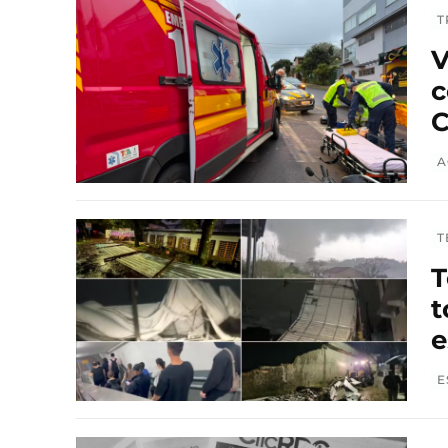
T
V
c
C
A
T
T
t
e
E