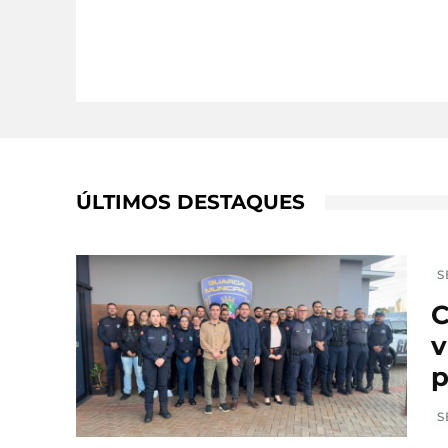
ÚLTIMOS DESTAQUES
S
C
v
p
S