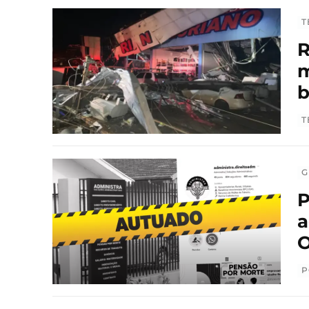
T
R
m
T
G
P
a
O
P