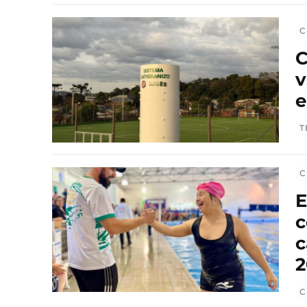
C
C
v
e
T
C
E
c
c
2
C