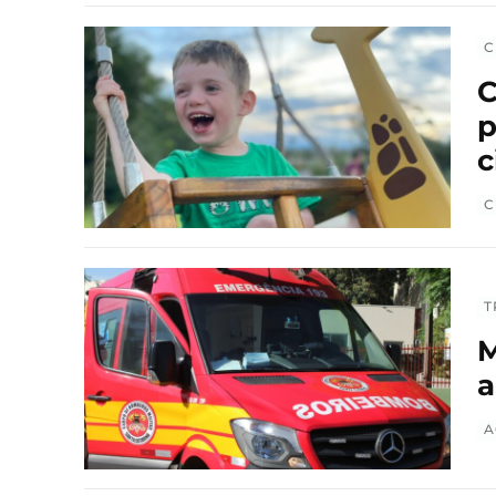
C
C
p
c
C
T
M
a
A