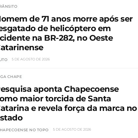
RÂNSITO
omem de 71 anos morre após ser
esgatado de helicóptero em
cidente na BR-282, no Oeste
atarinense
5 DE AGOSTO DE 2026
UTO
IGA CHAPE
esquisa aponta Chapecoense
omo maior torcida de Santa
atarina e revela força da marca no
stado
5 DE AGOSTO DE 2026
HAPECOENSE NO TOPO