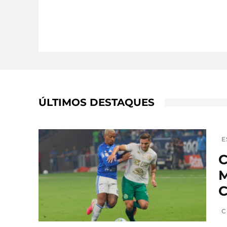
ÚLTIMOS DESTAQUES
E
C
M
C
C