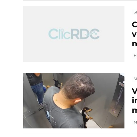
S
C
v
n
H
S
V
i
m
M