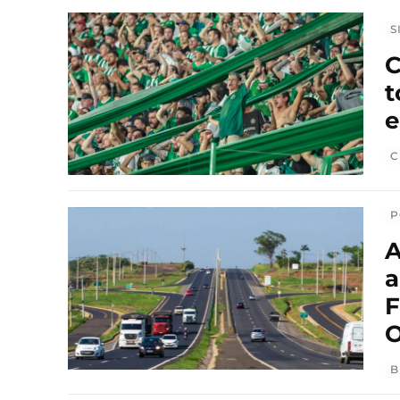
S
C
t
C
P
A
a
F
O
B