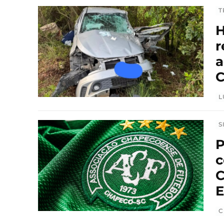
T
H
r
a
C
L
S
P
c
C
E
C