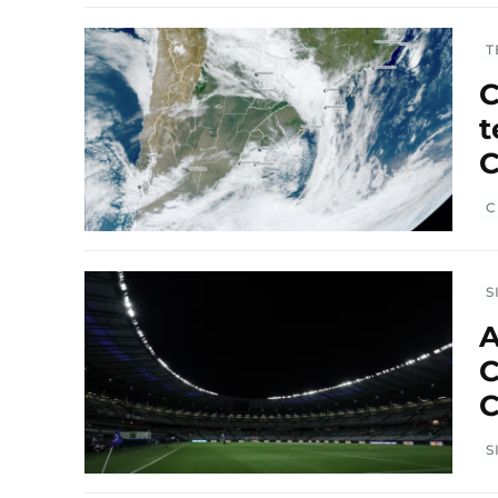
T
C
t
C
C
S
A
C
C
S