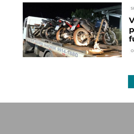
S
V
p
f
O