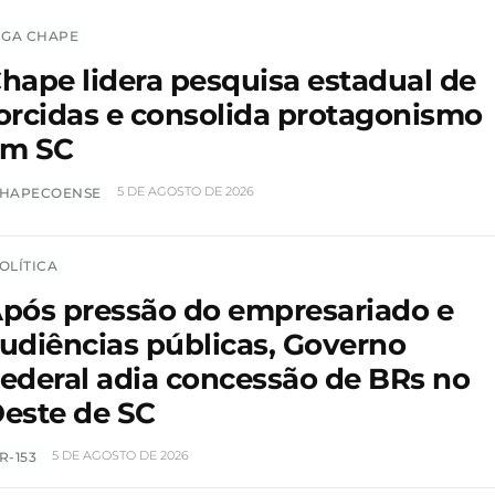
IGA CHAPE
hape lidera pesquisa estadual de
orcidas e consolida protagonismo
em SC
5 DE AGOSTO DE 2026
HAPECOENSE
OLÍTICA
pós pressão do empresariado e
udiências públicas, Governo
ederal adia concessão de BRs no
este de SC
5 DE AGOSTO DE 2026
R-153