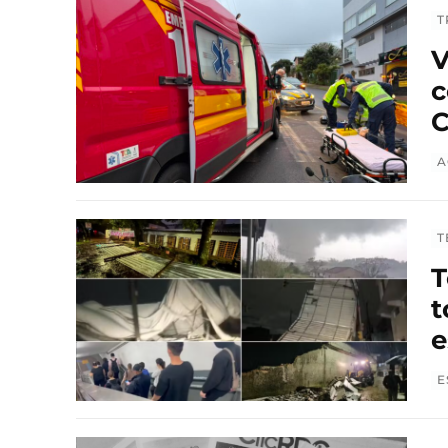
T
V
c
C
A
T
T
t
e
E