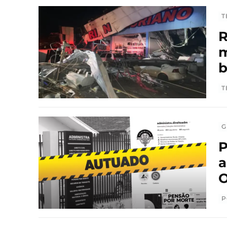
T
R
m
T
G
P
a
O
P