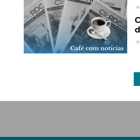
F
C
d
F