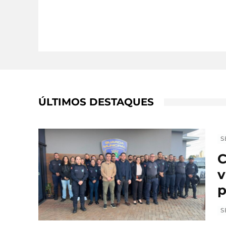
ÚLTIMOS DESTAQUES
S
C
v
p
S