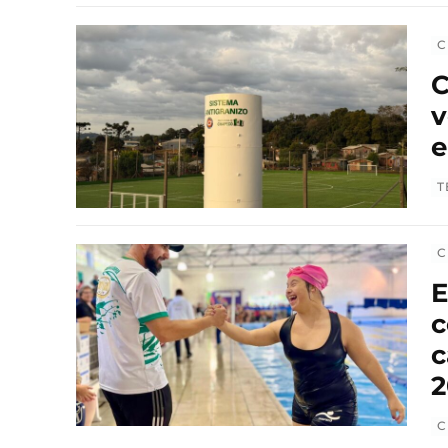
C
C
v
e
T
C
E
c
c
2
C