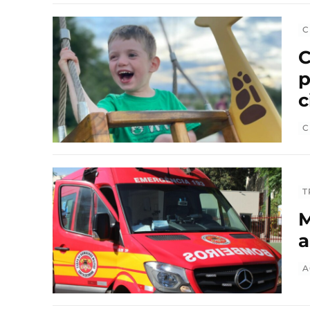
C
C
p
c
C
T
M
a
A