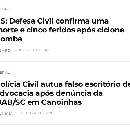
EMPO
S: Defesa Civil confirma uma
orte e cinco feridos após ciclone
bomba
7 DE AGOSTO DE 2026
EMPO
ERAL
olícia Civil autua falso escritório d
dvocacia após denúncia da
AB/SC em Canoinhas
7 DE AGOSTO DE 2026
OLÍCIA