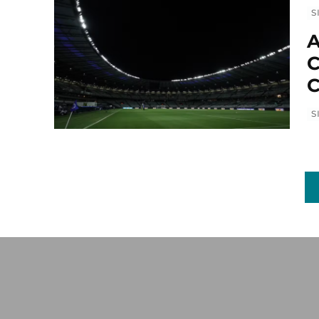
S
A
C
C
S