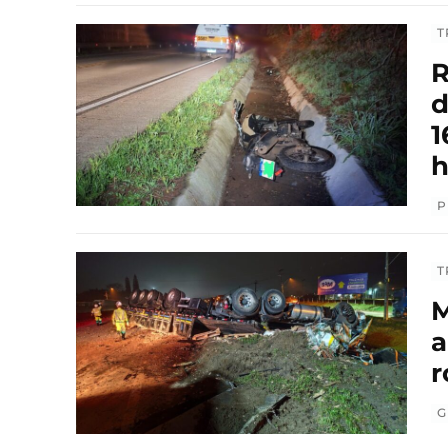
T
R
d
1
h
P
T
M
a
r
G