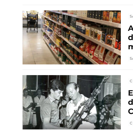
S
A
d
m
S
C
E
d
C
C