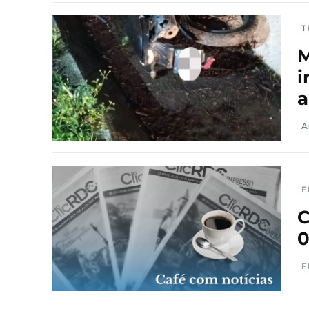
T
M
i
a
A
F
C
0
F