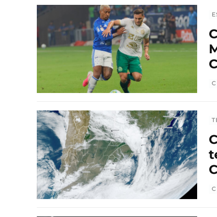
E
C
M
C
C
T
C
t
C
C