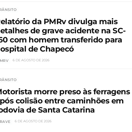
RÂNSITO
elatório da PMRv divulga mais
etalhes de grave acidente na SC-
60 com homem transferido para
ospital de Chapecó
6 DE AGOSTO DE 2026
MRV
RÂNSITO
otorista morre preso às ferragens
pós colisão entre caminhões em
odovia de Santa Catarina
6 DE AGOSTO DE 2026
RAVE