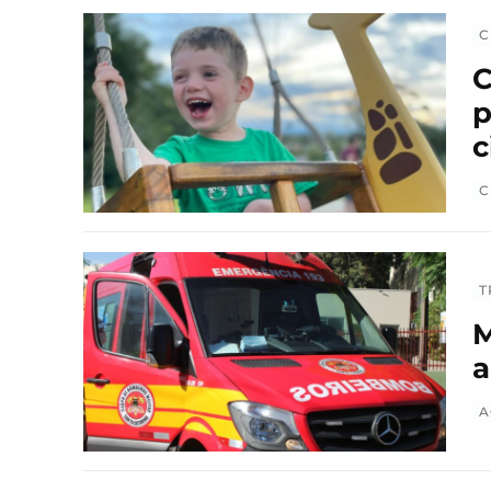
C
C
p
c
C
T
M
a
A