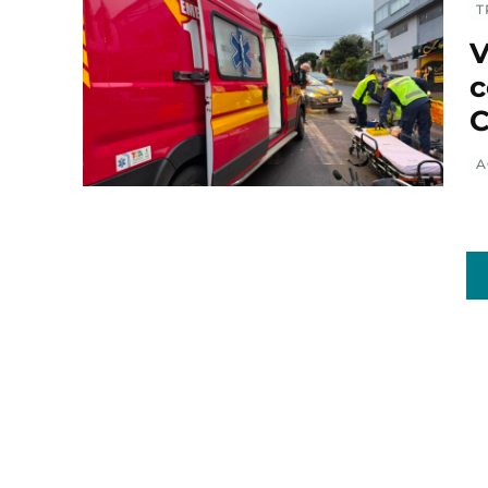
T
V
c
C
A