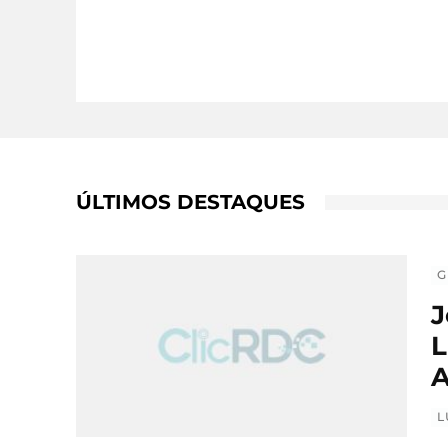
ÚLTIMOS DESTAQUES
G
J
L
A
L