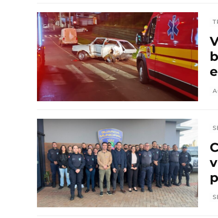
T
V
b
e
A
S
C
v
p
S