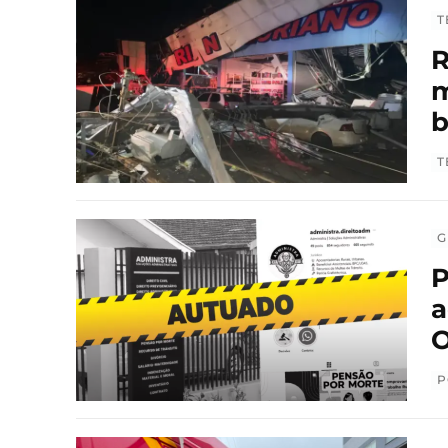
T
R
m
T
G
P
a
O
P