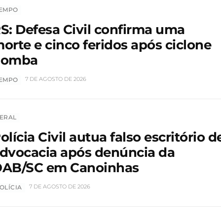
EMPO
S: Defesa Civil confirma uma
orte e cinco feridos após ciclone
bomba
7 DE AGOSTO DE 2026
EMPO
ERAL
olícia Civil autua falso escritório d
dvocacia após denúncia da
AB/SC em Canoinhas
7 DE AGOSTO DE 2026
OLÍCIA