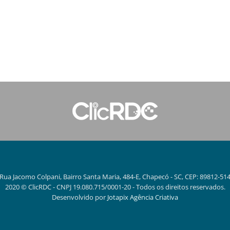
Rua Jacomo Colpani, Bairro Santa Maria, 484-E, Chapecó - SC, CEP: 89812-51
2020 © ClicRDC - CNPJ 19.080.715/0001-20 - Todos os direitos reservados.
Desenvolvido por
Jotapix Agência Criativa