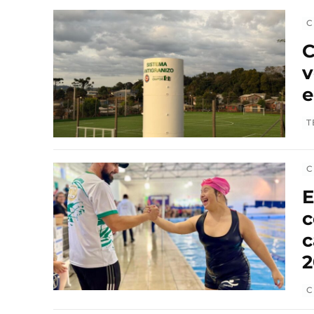
C
C
v
e
T
C
E
c
c
2
C