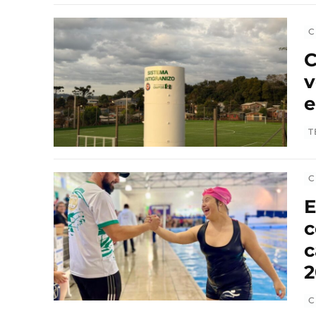
C
C
v
e
T
C
E
c
c
2
C