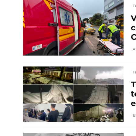
T
V
c
C
A
T
T
t
e
E