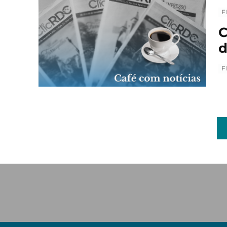
F
C
d
F