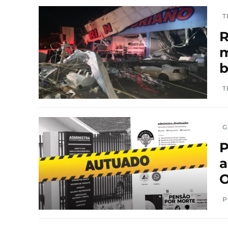
T
R
m
T
G
P
a
O
P