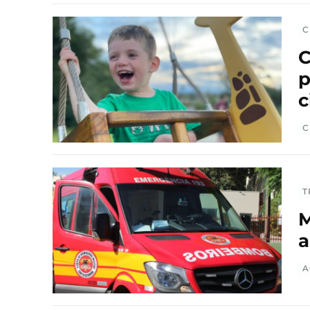
C
C
p
c
C
T
M
a
A