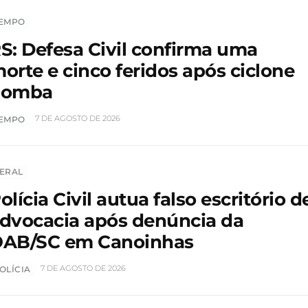
EMPO
S: Defesa Civil confirma uma
orte e cinco feridos após ciclone
bomba
7 DE AGOSTO DE 2026
EMPO
ERAL
olícia Civil autua falso escritório d
dvocacia após denúncia da
AB/SC em Canoinhas
7 DE AGOSTO DE 2026
OLÍCIA