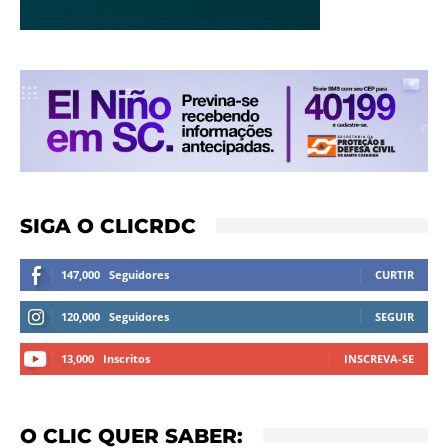
SIGA O CLICRDC
147,000
Seguidores
CURTIR
120,000
Seguidores
SEGUIR
13,000
Inscritos
INSCREVA-SE
O CLIC QUER SABER: