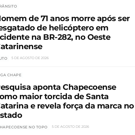
RÂNSITO
omem de 71 anos morre após ser
esgatado de helicóptero em
cidente na BR-282, no Oeste
atarinense
5 DE AGOSTO DE 2026
UTO
IGA CHAPE
esquisa aponta Chapecoense
omo maior torcida de Santa
atarina e revela força da marca no
stado
5 DE AGOSTO DE 2026
HAPECOENSE NO TOPO