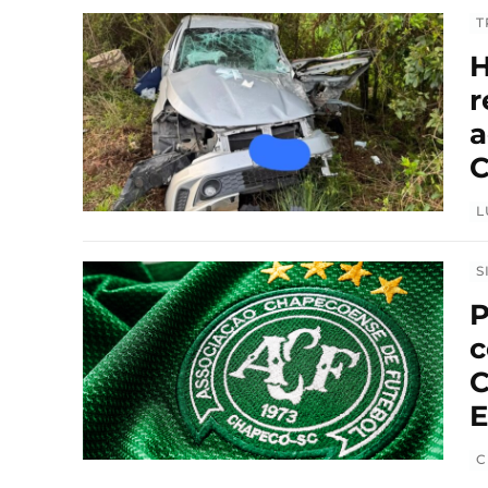
T
H
r
a
C
L
S
P
c
C
E
C