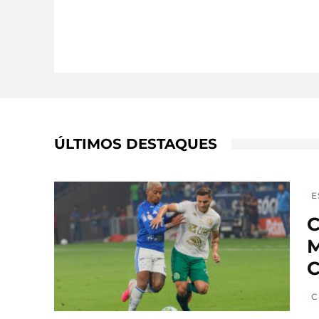
ÚLTIMOS DESTAQUES
E
C
M
C
C