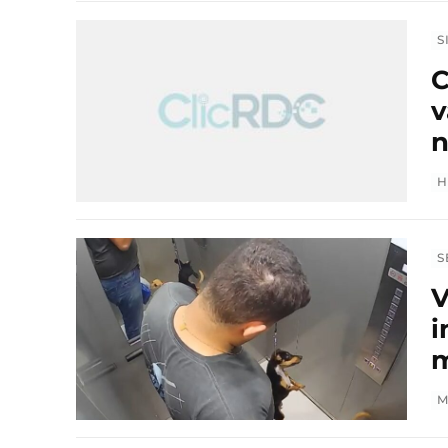
S
C
v
n
H
S
V
i
m
M