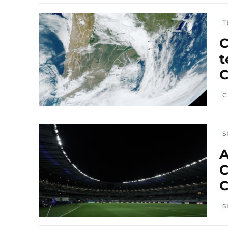
T
C
t
C
C
S
A
C
C
S