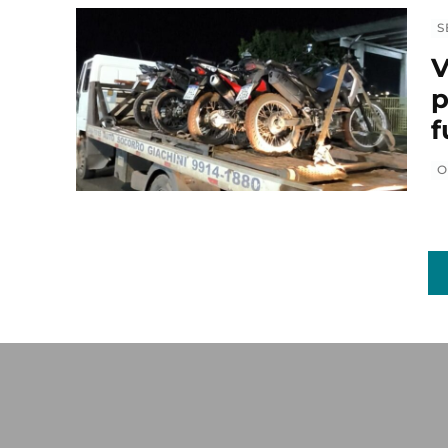
S
V
p
f
O