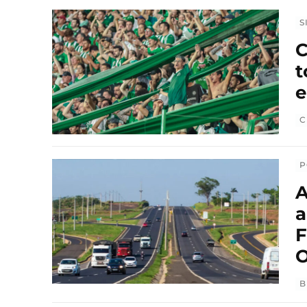
S
C
t
C
P
A
a
F
O
B