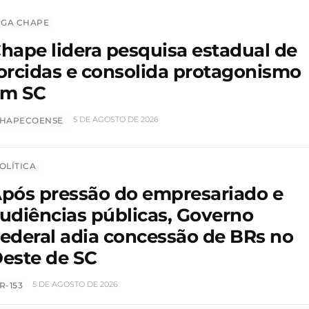
IGA CHAPE
hape lidera pesquisa estadual de
orcidas e consolida protagonismo
em SC
5 DE AGOSTO DE 2026
HAPECOENSE
OLÍTICA
pós pressão do empresariado e
udiências públicas, Governo
ederal adia concessão de BRs no
este de SC
5 DE AGOSTO DE 2026
R-153