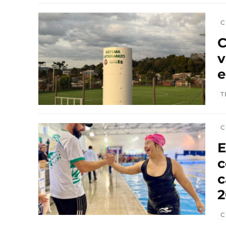
C
C
v
e
T
C
E
c
c
2
C