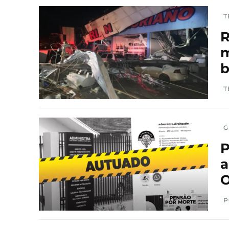
T
R
m
T
G
P
a
O
P