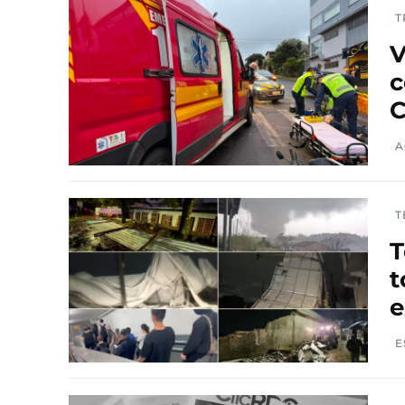
T
V
c
C
A
T
T
t
e
E