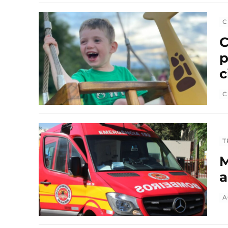
C
C
p
c
C
T
M
a
A