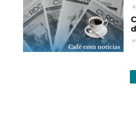
F
C
d
F