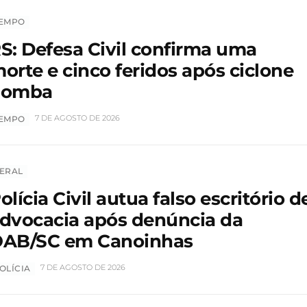
EMPO
S: Defesa Civil confirma uma
orte e cinco feridos após ciclone
bomba
7 DE AGOSTO DE 2026
EMPO
ERAL
olícia Civil autua falso escritório d
dvocacia após denúncia da
AB/SC em Canoinhas
7 DE AGOSTO DE 2026
OLÍCIA