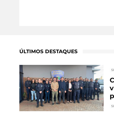
ÚLTIMOS DESTAQUES
S
C
v
p
S