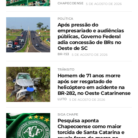
CHAPECOENSE
5 DE AGOSTO DE 2026
POLÍTICA
Após pressão do
empresariado e audiências
públicas, Governo Federal
adia concessão de BRs no
Oeste de SC
BR-153
5 DE AGOSTO DE 2026
TRÂNSITO
Homem de 71 anos morre
após ser resgatado de
helicóptero em acidente na
BR-282, no Oeste Catarinense
LUTO
5 DE AGOSTO DE 2026
SIGA CHAPE
Pesquisa aponta
Chapecoense como maior
torcida de Santa Catarina e