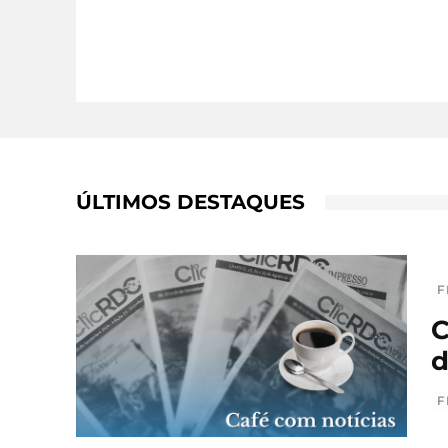
ÚLTIMOS DESTAQUES
F
C
d
F