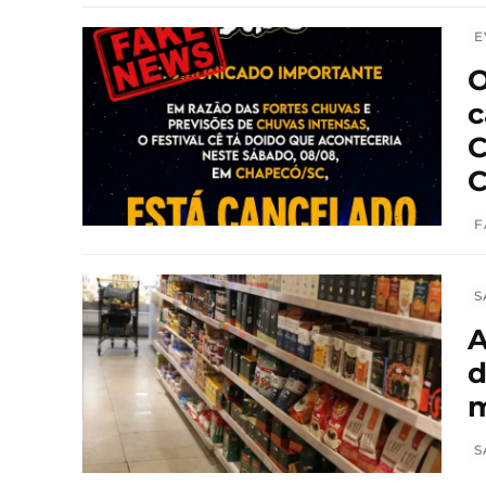
E
O
c
C
C
F
S
A
d
m
S