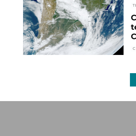
T
C
t
C
C