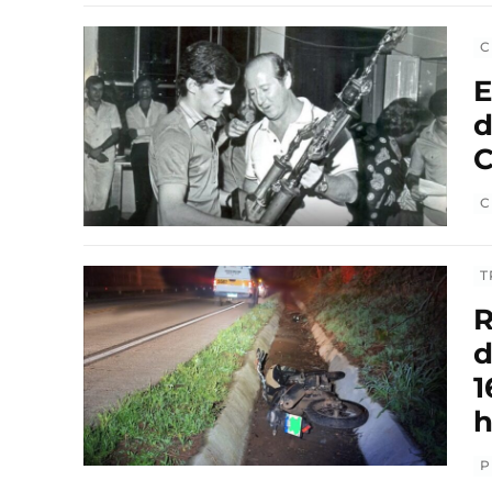
C
E
d
C
C
T
R
d
1
h
P