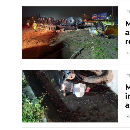
T
M
a
r
G
T
M
i
a
A