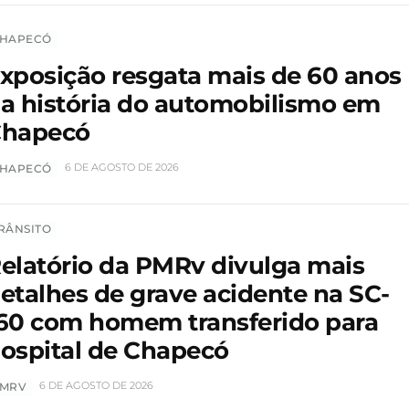
HAPECÓ
xposição resgata mais de 60 anos
a história do automobilismo em
hapecó
6 DE AGOSTO DE 2026
HAPECÓ
RÂNSITO
elatório da PMRv divulga mais
etalhes de grave acidente na SC-
60 com homem transferido para
ospital de Chapecó
6 DE AGOSTO DE 2026
MRV