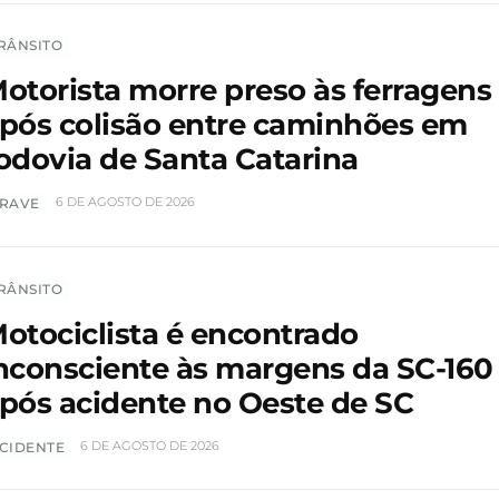
RÂNSITO
otorista morre preso às ferragens
pós colisão entre caminhões em
odovia de Santa Catarina
6 DE AGOSTO DE 2026
RAVE
RÂNSITO
otociclista é encontrado
nconsciente às margens da SC-160
pós acidente no Oeste de SC
6 DE AGOSTO DE 2026
CIDENTE