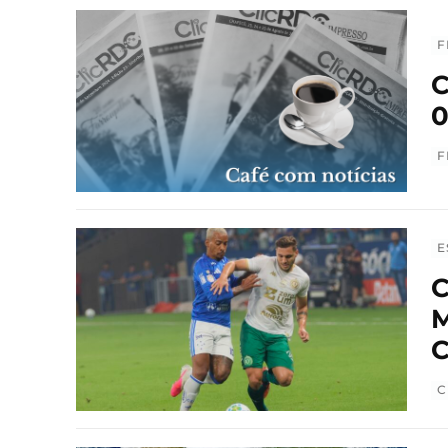
F
C
0
F
E
C
M
C
C