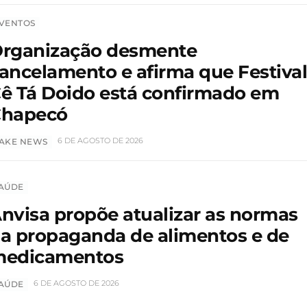
VENTOS
rganização desmente
ancelamento e afirma que Festiva
ê Tá Doido está confirmado em
hapecó
6 DE AGOSTO DE 2026
AKE NEWS
AÚDE
nvisa propõe atualizar as normas
a propaganda de alimentos e de
edicamentos
6 DE AGOSTO DE 2026
AÚDE