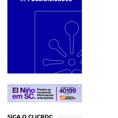
l
SIGA O CLICRDC