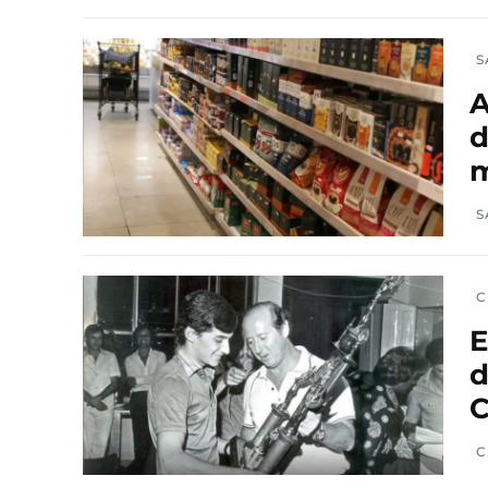
S
A
d
m
S
C
E
d
C
C