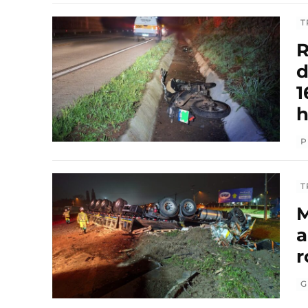
T
R
d
1
h
P
T
M
a
r
G