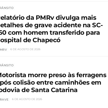
RÂNSITO
elatório da PMRv divulga mais
etalhes de grave acidente na SC-
60 com homem transferido para
ospital de Chapecó
6 DE AGOSTO DE 2026
MRV
RÂNSITO
otorista morre preso às ferragens
pós colisão entre caminhões em
odovia de Santa Catarina
6 DE AGOSTO DE 2026
RAVE