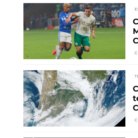
E
C
M
C
C
T
C
t
C
C