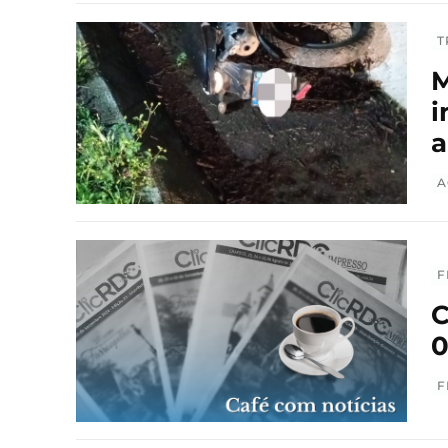
T
M
i
a
A
F
C
0
F