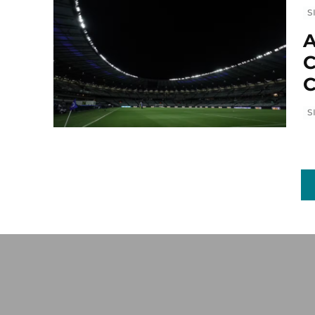
S
A
C
C
S