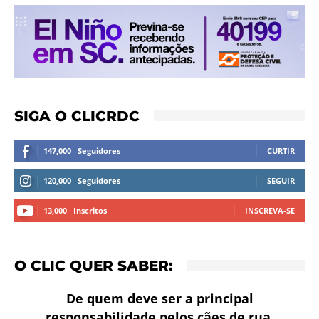
SIGA O CLICRDC
147,000
Seguidores
CURTIR
120,000
Seguidores
SEGUIR
13,000
Inscritos
INSCREVA-SE
O CLIC QUER SABER:
De quem deve ser a principal
responsabilidade pelos cães de rua,