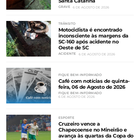
Santa Catarina
GRAVE
6 DE AGOSTO DE 2026
TRÂNSITO
Motociclista é encontrado
inconsciente às margens da
SC-160 após acidente no
Oeste de SC
ACIDENTE
6 DE AGOSTO DE 2026
FIQUE BEM-INFORMADO
Café com notícias de quinta-
feira, 06 de Agosto de 2026
FIQUE BEM-INFORMADO
6 DE AGOSTO DE 2026
ESPORTE
Cruzeiro vence a
Chapecoense no Mineirão e
avança às quartas da Copa do