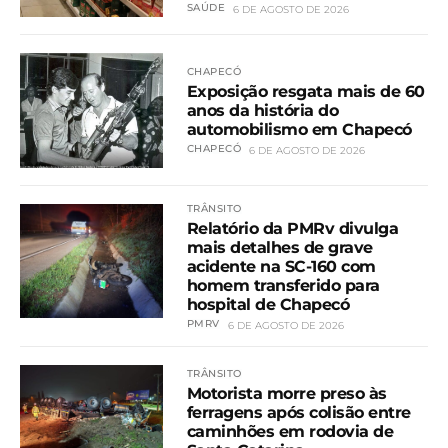
SAÚDE
6 DE AGOSTO DE 2026
CHAPECÓ
Exposição resgata mais de 60
anos da história do
automobilismo em Chapecó
CHAPECÓ
6 DE AGOSTO DE 2026
TRÂNSITO
Relatório da PMRv divulga
mais detalhes de grave
acidente na SC-160 com
homem transferido para
hospital de Chapecó
PMRV
6 DE AGOSTO DE 2026
TRÂNSITO
Motorista morre preso às
ferragens após colisão entre
caminhões em rodovia de