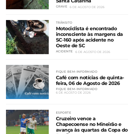
Santa Catarina
GRAVE
6 DE AGOSTO DE 2026
TRÂNSITO
Motociclista é encontrado
inconsciente às margens da
SC-160 após acidente no
Oeste de SC
ACIDENTE
6 DE AGOSTO DE 2026
FIQUE BEM-INFORMADO
Café com notícias de quinta-
feira, 06 de Agosto de 2026
FIQUE BEM-INFORMADO
6 DE AGOSTO DE 2026
ESPORTE
Cruzeiro vence a
Chapecoense no Mineirão e
avança às quartas da Copa do