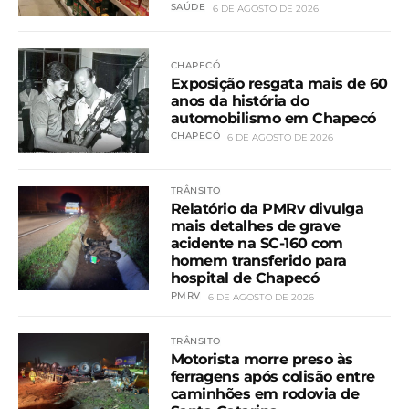
SAÚDE
6 DE AGOSTO DE 2026
CHAPECÓ
Exposição resgata mais de 60
anos da história do
automobilismo em Chapecó
CHAPECÓ
6 DE AGOSTO DE 2026
TRÂNSITO
Relatório da PMRv divulga
mais detalhes de grave
acidente na SC-160 com
homem transferido para
hospital de Chapecó
PMRV
6 DE AGOSTO DE 2026
TRÂNSITO
Motorista morre preso às
ferragens após colisão entre
caminhões em rodovia de