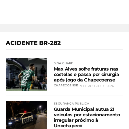
ACIDENTE BR-282
SIGA CHAPE
Max Alves sofre fraturas nas
costelas e passa por cirurgia
após jogo da Chapecoense
CHAPECOENSE
9 DE AGOSTO DE 2026
SEGURANÇA PÚBLICA
Guarda Municipal autua 21
veículos por estacionamento
irregular próximo à
Unochapecó