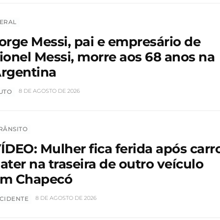
ERAL
orge Messi, pai e empresário de
ionel Messi, morre aos 68 anos na
rgentina
8 DE AGOSTO DE 2026
UTO
RÂNSITO
ÍDEO: Mulher fica ferida após carr
ater na traseira de outro veículo
m Chapecó
8 DE AGOSTO DE 2026
CIDENTE