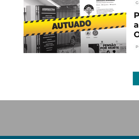
G
P
a
O
P