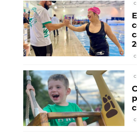
C
E
c
c
2
C
C
C
p
c
C