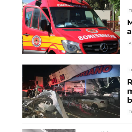
T
M
a
A
T
R
m
T