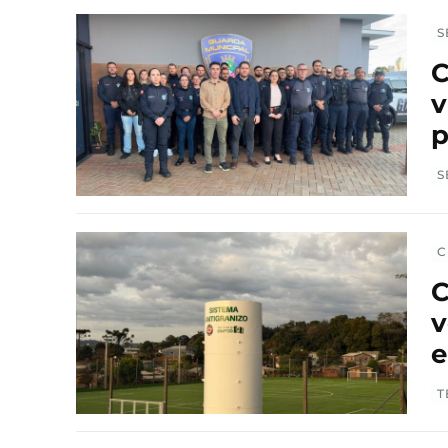
S
C
v
p
S
C
C
v
e
T