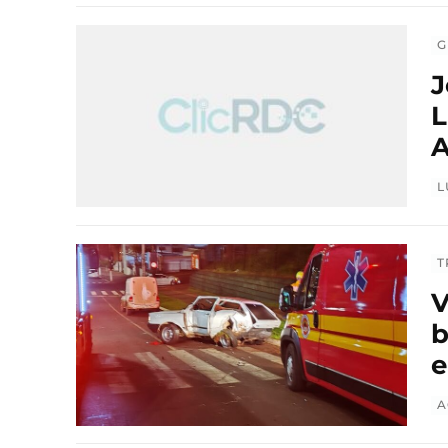
G
J
L
A
L
T
V
b
e
A