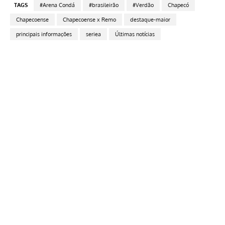
TAGS
#Arena Condá
#brasileirão
#Verdão
Chapecó
Chapecoense
Chapecoense x Remo
destaque-maior
principais informações
seriea
Últimas notícias