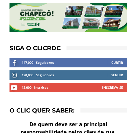
SIGA O CLICRDC
147,000
Seguidores
CURTIR
120,000
Seguidores
SEGUIR
13,000
Inscritos
INSCREVA-SE
O CLIC QUER SABER:
De quem deve ser a principal
responsabilidade pelos cães de rua,