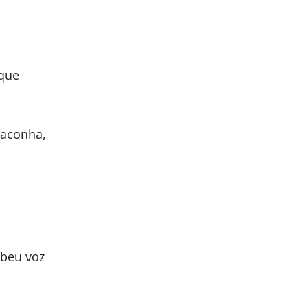
 que
maconha,
ebeu voz