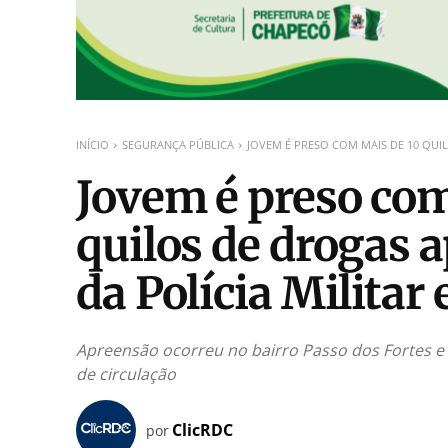
INÍCIO
SEGURANÇA PÚBLICA
JOVEM É PRESO COM MAIS DE 10 QUIL
Jovem é preso com
quilos de drogas a
da Polícia Milita
Apreensão ocorreu no bairro Passo dos Fortes e 
de circulação
ClicRDC
por