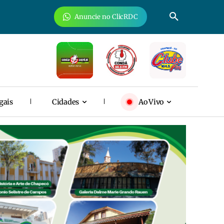
Anuncie no ClicRDC
gais
Cidades
Ao Vivo