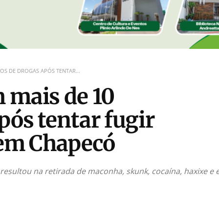
OS DE DROGAS APÓS TENTAR...
 mais de 10
pós tentar fugir
r em Chapecó
resultou na retirada de maconha, skunk, cocaína, haxixe e 