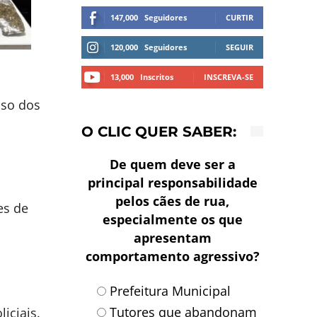
147,000
Seguidores
CURTIR
120,000
Seguidores
SEGUIR
13,000
Inscritos
INSCREVA-SE
sso dos
O CLIC QUER SABER:
De quem deve ser a
principal responsabilidade
pelos cães de rua,
es de
especialmente os que
apresentam
comportamento agressivo?
Prefeitura Municipal
Tutores que abandonam
iciais.