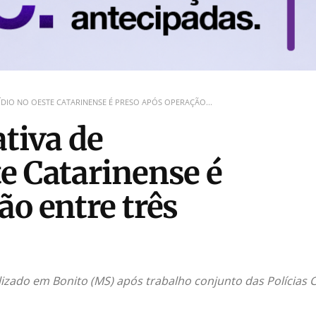
DIO NO OESTE CATARINENSE É PRESO APÓS OPERAÇÃO...
ativa de
e Catarinense é
ão entre três
lizado em Bonito (MS) após trabalho conjunto das Polícias C