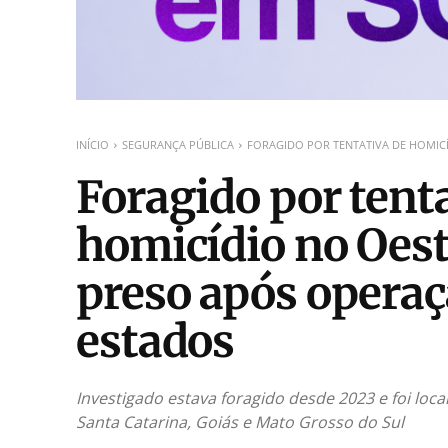
INÍCIO
SEGURANÇA PÚBLICA
FORAGIDO POR TENTATIVA DE HOMICÍ
Foragido por tent
homicídio no Oest
preso após operaç
estados
Investigado estava foragido desde 2023 e foi loca
Santa Catarina, Goiás e Mato Grosso do Sul