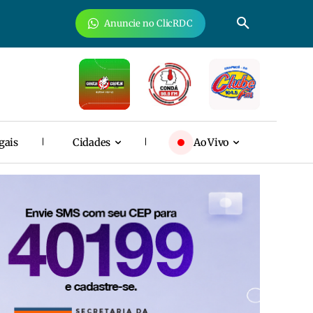
Anuncie no ClicRDC
gais
Cidades
Ao Vivo