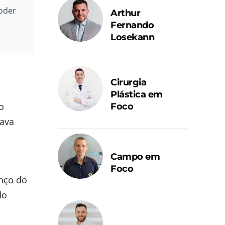
Poder
Arthur
Fernando
Losekann
Cirurgia
Plástica em
to
Foco
tava
Campo em
Foco
enço do
do