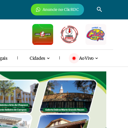
Anuncie no ClicRDC
gais
Cidades
Ao Vivo