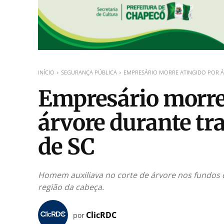
INÍCIO
SEGURANÇA PÚBLICA
EMPRESÁRIO MORRE ATINGIDO POR Á
Empresário morre
árvore durante tr
de SC
Homem auxiliava no corte de árvore nos fundos d
região da cabeça.
ClicRDC
por