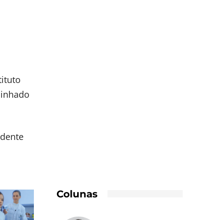
tituto
minhado
idente
Colunas