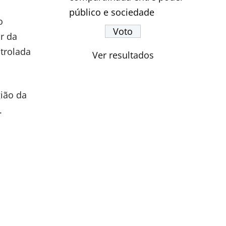
público e sociedade
o
r da
trolada
Ver resultados
ião da
.