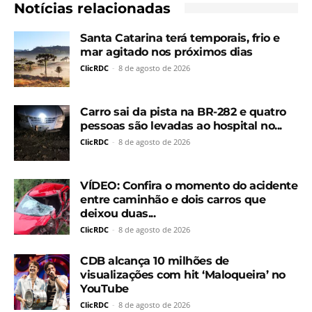
Notícias relacionadas
Santa Catarina terá temporais, frio e
mar agitado nos próximos dias
ClicRDC
-
8 de agosto de 2026
Carro sai da pista na BR-282 e quatro
pessoas são levadas ao hospital no...
ClicRDC
-
8 de agosto de 2026
VÍDEO: Confira o momento do acidente
entre caminhão e dois carros que
deixou duas...
ClicRDC
-
8 de agosto de 2026
CDB alcança 10 milhões de
visualizações com hit ‘Maloqueira’ no
YouTube
ClicRDC
-
8 de agosto de 2026