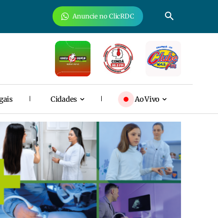
Anuncie no ClicRDC
gais
Cidades
Ao Vivo