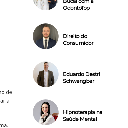
Bucal com a
OdontoTop
Direito do
Consumidor
Eduardo Destri
Schwengber
ho de
ar a
Hipnoterapia na
Saúde Mental
rma.