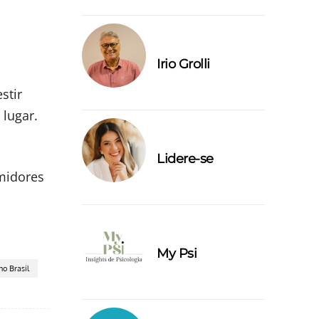
Irio Grolli
stir
 lugar.
Lidere-se
midores
My Psi
o Brasil