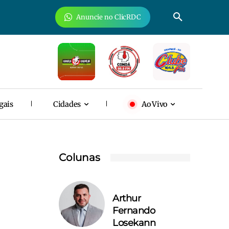
Anuncie no ClicRDC
gais
Cidades
Ao Vivo
Colunas
Arthur
Fernando
Losekann