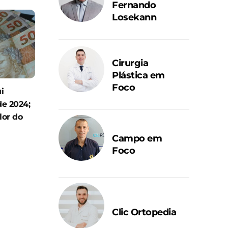
Fernando
Losekann
Cirurgia
Plástica em
Foco
i
e 2024;
lor do
Campo em
Foco
Clic Ortopedia