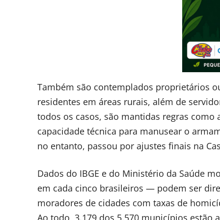
Também são contemplados proprietários ou 
residentes em áreas rurais, além de servid
todos os casos, são mantidas regras como 
capacidade técnica para manusear o armamen
no entanto, passou por ajustes finais na Casa
Dados do IBGE e do Ministério da Saúde m
em cada cinco brasileiros — podem ser dir
moradores de cidades com taxas de homicídi
Ao todo, 3.179 dos 5.570 municípios estão a