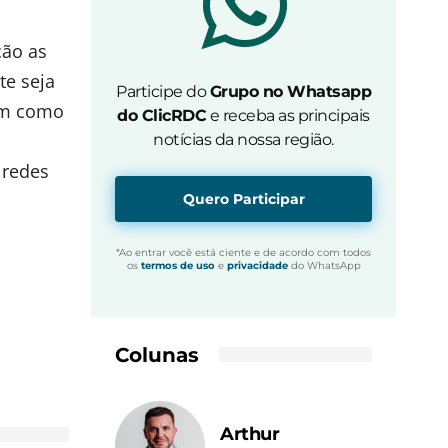
ção as
te seja
Participe do
Grupo no Whatsapp
em como
do ClicRDC
e receba as principais
notícias da nossa região.
 redes
Quero Participar
*Ao entrar você está ciente e de acordo com todos
os
termos de uso
e
privacidade
do WhatsApp
Colunas
Arthur