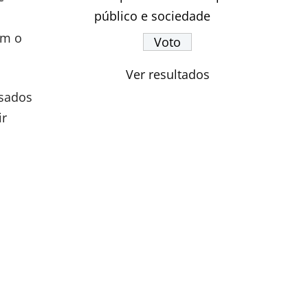
público e sociedade
em o
Ver resultados
ssados
ir