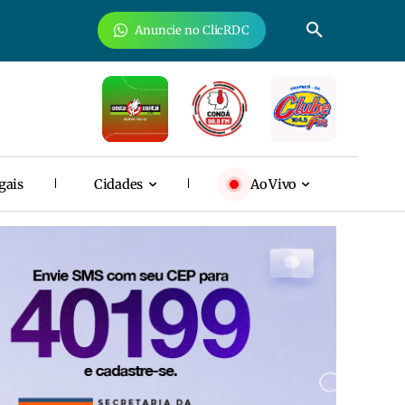
Anuncie no ClicRDC
gais
Cidades
Ao Vivo