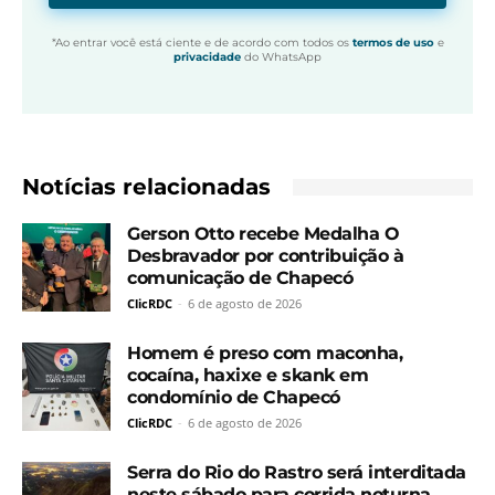
*Ao entrar você está ciente e de acordo com todos os
termos de uso
e
privacidade
do WhatsApp
Notícias relacionadas
Gerson Otto recebe Medalha O
Desbravador por contribuição à
comunicação de Chapecó
ClicRDC
-
6 de agosto de 2026
Homem é preso com maconha,
cocaína, haxixe e skank em
condomínio de Chapecó
ClicRDC
-
6 de agosto de 2026
Serra do Rio do Rastro será interditada
neste sábado para corrida noturna