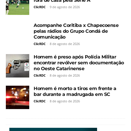
fora de casa pela Série A
ClicRDC
-
9 de agosto de 2026
Acompanhe Coritiba x Chapecoense
pelas rádios do Grupo Condá de
Comunicação
ClicRDC
-
8 de agosto de 2026
Homem é preso após Polícia Militar
encontrar revólver sem documentação
no Oeste Catarinense
ClicRDC
-
8 de agosto de 2026
Homem é morto a tiros em frente a
bar durante a madrugada em SC
ClicRDC
-
8 de agosto de 2026