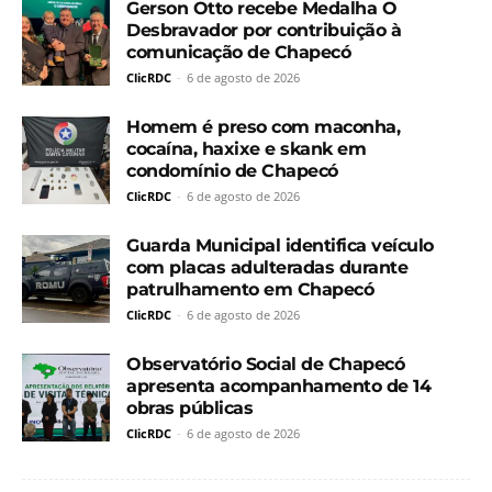
Gerson Otto recebe Medalha O
Desbravador por contribuição à
comunicação de Chapecó
ClicRDC
-
6 de agosto de 2026
Homem é preso com maconha,
cocaína, haxixe e skank em
condomínio de Chapecó
ClicRDC
-
6 de agosto de 2026
Guarda Municipal identifica veículo
com placas adulteradas durante
patrulhamento em Chapecó
ClicRDC
-
6 de agosto de 2026
Observatório Social de Chapecó
apresenta acompanhamento de 14
obras públicas
ClicRDC
-
6 de agosto de 2026