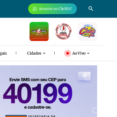
Anuncie no ClicRDC
gais
Cidades
Ao Vivo