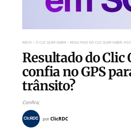
INÍCIO
O CLIC QUER SABER
RESULTADO DO CLIC QUER SABER: VOCÊ
Resultado do Clic
confia no GPS para
trânsito?
Confira;
ClicRDC
por