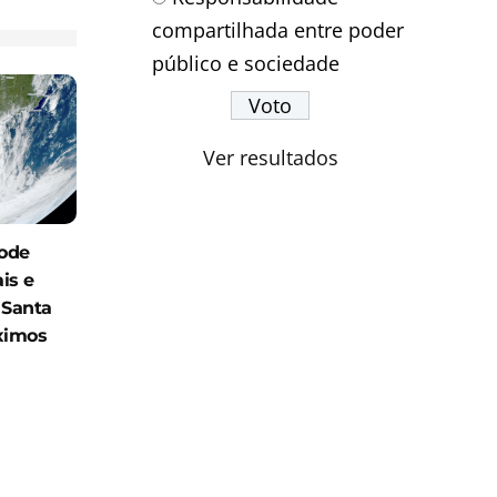
compartilhada entre poder
público e sociedade
Ver resultados
ode
is e
 Santa
ximos