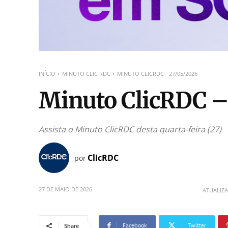
INÍCIO
MINUTO CLIC RDC
MINUTO CLICRDC - 27/05/2026
Minuto ClicRDC –
Assista o Minuto ClicRDC desta quarta-feira (27)
ClicRDC
por
27 DE MAIO DE 2026
ATUALIZ
Facebook
Twitter
Share