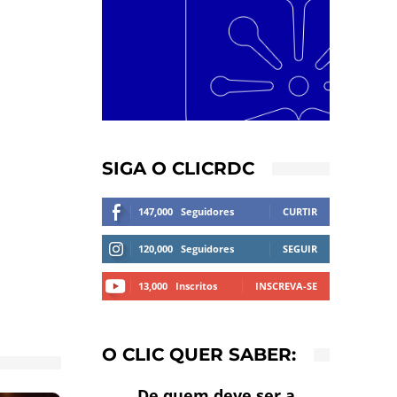
SIGA O CLICRDC
147,000
Seguidores
CURTIR
120,000
Seguidores
SEGUIR
13,000
Inscritos
INSCREVA-SE
O CLIC QUER SABER:
De quem deve ser a