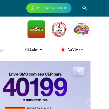
Anuncie no ClicRDC
gais
Cidades
Ao Vivo